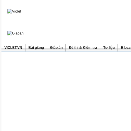
ViOLET.VN
Bài giảng
Giáo án
Đề thi & Kiểm tra
Tư liệu
E-Lea