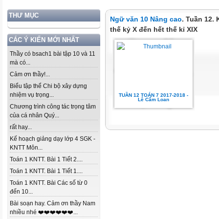
THƯ MỤC
Ngữ văn 10 Nâng cao
. Tuần 12.
thế kỷ X đến hết thế kỉ XIX
CÁC Ý KIẾN MỚI NHẤT
Thầy có bsach1 bài tập 10 và 11
mà có...
Cảm ơn thầy!...
Biểu tập thể Chi bộ xây dựng
nhiệm vụ trọng...
TUẦN 12 TOÁN 7 2017-2018 -
Lê Cẩm Loan
Chương trình công tác trọng tâm
của cá nhân Quý...
rất hay...
Kế hoạch giảng dạy lớp 4 SGK -
KNTT Môn...
Toán 1 KNTT. Bài 1 Tiết 2....
Toán 1 KNTT. Bài 1 Tiết 1....
Toán 1 KNTT. Bài Các số từ 0
đến 10...
Bài soạn hay. Cảm ơn thầy Nam
nhiều nhé ❤️❤️❤️❤️❤️❤️...