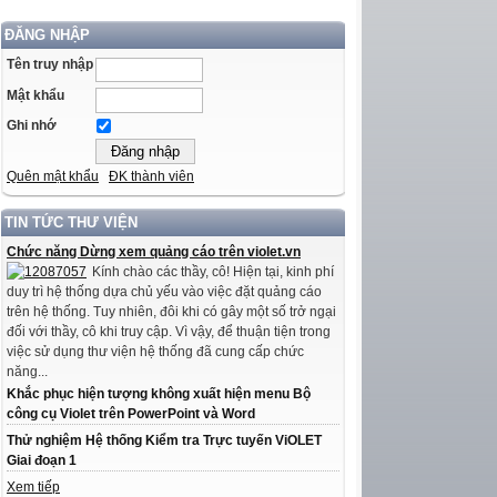
ĐĂNG NHẬP
Tên truy nhập
Mật khẩu
Ghi nhớ
Quên mật khẩu
ĐK thành viên
TIN TỨC THƯ VIỆN
Chức năng Dừng xem quảng cáo trên violet.vn
Kính chào các thầy, cô! Hiện tại, kinh phí
duy trì hệ thống dựa chủ yếu vào việc đặt quảng cáo
trên hệ thống. Tuy nhiên, đôi khi có gây một số trở ngại
đối với thầy, cô khi truy cập. Vì vậy, để thuận tiện trong
việc sử dụng thư viện hệ thống đã cung cấp chức
năng...
Khắc phục hiện tượng không xuất hiện menu Bộ
công cụ Violet trên PowerPoint và Word
Thử nghiệm Hệ thống Kiểm tra Trực tuyến ViOLET
Giai đoạn 1
Xem tiếp