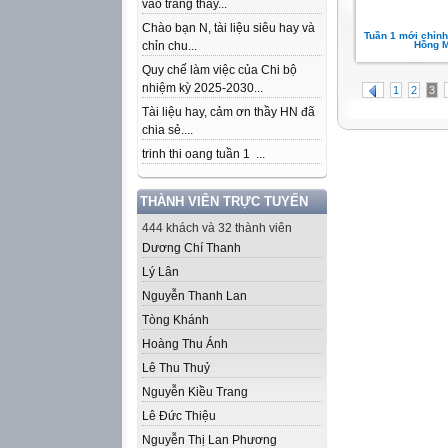
vào trang thầy...
Chào bạn N, tài liệu siêu hay và
Tuần 1 mới chỉnh
chỉn chu...
Hồng M
Quy chế làm việc của Chi bộ
nhiệm kỳ 2025-2030...
1
2
3
Tài liệu hay, cảm ơn thầy HN đã
chia sẻ....
trinh thi oang tuần 1 ...
THÀNH VIÊN TRỰC TUYẾN
444 khách và 32 thành viên
Dương Chí Thanh
Lý Lân
Nguyễn Thanh Lan
Tòng Khánh
Hoàng Thu Ánh
Lê Thu Thuỷ
Nguyễn Kiều Trang
Lê Đức Thiệu
Nguyễn Thị Lan Phương