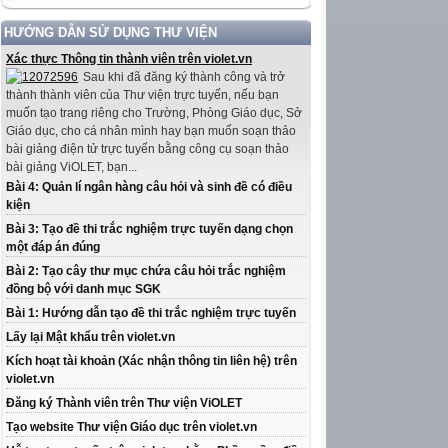
HƯỚNG DẪN SỬ DỤNG THƯ VIỆN
Xác thực Thông tin thành viên trên violet.vn
Sau khi đã đăng ký thành công và trở
thành thành viên của Thư viện trực tuyến, nếu bạn
muốn tạo trang riêng cho Trường, Phòng Giáo dục, Sở
Giáo dục, cho cá nhân mình hay bạn muốn soạn thảo
bài giảng điện tử trực tuyến bằng công cụ soạn thảo
bài giảng ViOLET, bạn...
Bài 4: Quản lí ngân hàng câu hỏi và sinh đề có điều
kiện
Bài 3: Tạo đề thi trắc nghiệm trực tuyến dạng chọn
một đáp án đúng
Bài 2: Tạo cây thư mục chứa câu hỏi trắc nghiệm
đồng bộ với danh mục SGK
Bài 1: Hướng dẫn tạo đề thi trắc nghiệm trực tuyến
Lấy lại Mật khẩu trên violet.vn
Kích hoạt tài khoản (Xác nhận thông tin liên hệ) trên
violet.vn
Đăng ký Thành viên trên Thư viện ViOLET
Tạo website Thư viện Giáo dục trên violet.vn