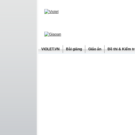
ViOLET.VN
Bài giảng
Giáo án
Đề thi & Kiểm t