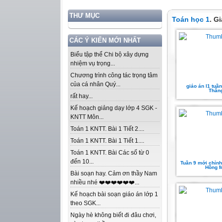
THƯ MỤC
Toán học 1
. G
CÁC Ý KIẾN MỚI NHẤT
Biểu tập thể Chi bộ xây dựng
nhiệm vụ trọng...
Chương trình công tác trọng tâm
của cá nhân Quý...
giáo án l1 tuần
Thắn
rất hay...
Kế hoạch giảng dạy lớp 4 SGK -
KNTT Môn...
Toán 1 KNTT. Bài 1 Tiết 2....
Toán 1 KNTT. Bài 1 Tiết 1....
Toán 1 KNTT. Bài Các số từ 0
đến 10...
Tuần 9 mới chỉnh
Hồng M
Bài soạn hay. Cảm ơn thầy Nam
nhiều nhé ❤️❤️❤️❤️❤️❤️...
Kế hoạch bài soạn giáo án lớp 1
theo SGK...
Ngày hè không biết đi đâu chơi,