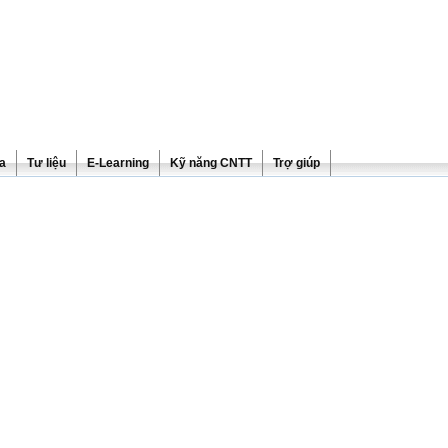
ra
Tư liệu
E-Learning
Kỹ năng CNTT
Trợ giúp