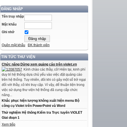
ĐĂNG NHẬP
Tên truy nhập
Mật khẩu
Ghi nhớ
Quên mật khẩu
ĐK thành viên
TIN TỨC THƯ VIỆN
Chức năng Dừng xem quảng cáo trên violet.vn
Kính chào các thầy, cô! Hiện tại, kinh phí
duy trì hệ thống dựa chủ yếu vào việc đặt quảng cáo
trên hệ thống. Tuy nhiên, đôi khi có gây một số trở ngại
đối với thầy, cô khi truy cập. Vì vậy, để thuận tiện trong
việc sử dụng thư viện hệ thống đã cung cấp chức
năng...
Khắc phục hiện tượng không xuất hiện menu Bộ
công cụ Violet trên PowerPoint và Word
Thử nghiệm Hệ thống Kiểm tra Trực tuyến ViOLET
Giai đoạn 1
Xem tiếp