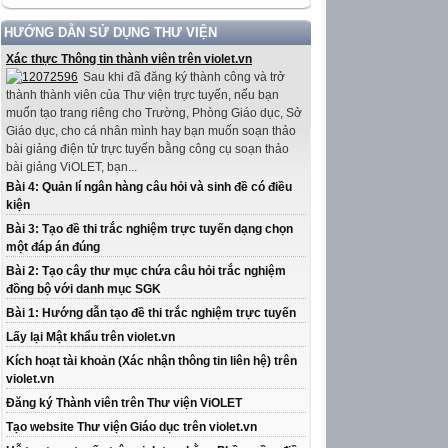
HƯỚNG DẪN SỬ DỤNG THƯ VIỆN
Xác thực Thông tin thành viên trên violet.vn
Sau khi đã đăng ký thành công và trở
thành thành viên của Thư viện trực tuyến, nếu bạn
muốn tạo trang riêng cho Trường, Phòng Giáo dục, Sở
Giáo dục, cho cá nhân mình hay bạn muốn soạn thảo
bài giảng điện tử trực tuyến bằng công cụ soạn thảo
bài giảng ViOLET, bạn...
Bài 4: Quản lí ngân hàng câu hỏi và sinh đề có điều
kiện
Bài 3: Tạo đề thi trắc nghiệm trực tuyến dạng chọn
một đáp án đúng
Bài 2: Tạo cây thư mục chứa câu hỏi trắc nghiệm
đồng bộ với danh mục SGK
Bài 1: Hướng dẫn tạo đề thi trắc nghiệm trực tuyến
Lấy lại Mật khẩu trên violet.vn
Kích hoạt tài khoản (Xác nhận thông tin liên hệ) trên
violet.vn
Đăng ký Thành viên trên Thư viện ViOLET
Tạo website Thư viện Giáo dục trên violet.vn