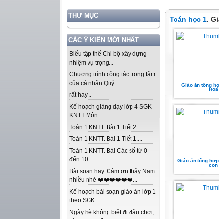
THƯ MỤC
Toán học 1
. G
CÁC Ý KIẾN MỚI NHẤT
Biểu tập thể Chi bộ xây dựng
nhiệm vụ trọng...
Chương trình công tác trọng tâm
của cá nhân Quý...
Giáo án tổng hợ
Hoa
rất hay...
Kế hoạch giảng dạy lớp 4 SGK -
KNTT Môn...
Toán 1 KNTT. Bài 1 Tiết 2....
Toán 1 KNTT. Bài 1 Tiết 1....
Toán 1 KNTT. Bài Các số từ 0
đến 10...
Giáo án tổng hợp
con
Bài soạn hay. Cảm ơn thầy Nam
nhiều nhé ❤️❤️❤️❤️❤️❤️...
Kế hoạch bài soạn giáo án lớp 1
theo SGK...
Ngày hè không biết đi đâu chơi,