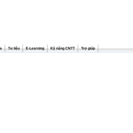
ra
Tư liệu
E-Learning
Kỹ năng CNTT
Trợ giúp