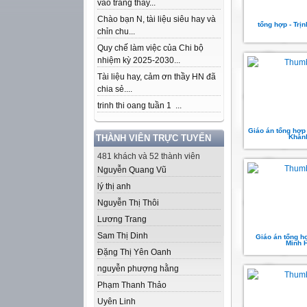
vào trang thầy...
Chào bạn N, tài liệu siêu hay và
tổng hợp - Trị
chỉn chu...
Quy chế làm việc của Chi bộ
nhiệm kỳ 2025-2030...
Tài liệu hay, cảm ơn thầy HN đã
chia sẻ....
trinh thi oang tuần 1 ...
Giáo án tổng hợp
THÀNH VIÊN TRỰC TUYẾN
Khán
481 khách và 52 thành viên
Nguyễn Quang Vũ
lý thị anh
Nguyễn Thị Thôi
Lương Trang
Sam Thị Dinh
Giáo án tổng h
Minh 
Đặng Thị Yên Oanh
nguyễn phượng hằng
Phạm Thanh Thảo
Uyên Linh