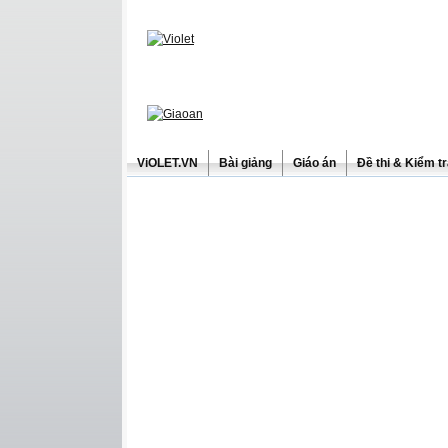
ViOLET.VN
Bài giảng
Giáo án
Đề thi & Kiểm t