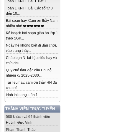
Toán 1 KNTT. Bài 1 Tiết 1....
Toán 1 KNTT. Bài Các số từ 0
đến 10...
Bài soạn hay. Cảm ơn thầy Nam
nhiều nhé ❤️❤️❤️❤️❤️❤️...
Kế hoạch bài soạn giáo án lớp 1
theo SGK...
Ngày hè không biết đi đâu chơi,
vào trang thầy...
Chào bạn N, tài liệu siêu hay và
chỉn chu...
Quy chế làm việc của Chi bộ
nhiệm kỳ 2025-2030...
Tài liệu hay, cảm ơn thầy HN đã
chia sẻ....
trinh thi oang tuần 1 ...
THÀNH VIÊN TRỰC TUYẾN
588 khách và 64 thành viên
Huỳnh Đức Vinh
Phạm Thanh Thảo