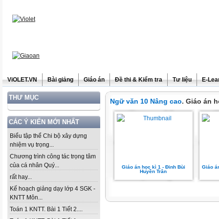
ViOLET.VN
Bài giảng
Giáo án
Đề thi & Kiểm tra
Tư liệu
E-Lea
THƯ MỤC
Ngữ văn 10 Nâng cao
. Giáo án h
CÁC Ý KIẾN MỚI NHẤT
Biểu tập thể Chi bộ xây dựng
nhiệm vụ trọng...
Chương trình công tác trọng tâm
của cá nhân Quý...
Giáo án học kì 1 - Đinh Bùi
Giáo án
Huyền Trân
rất hay...
Kế hoạch giảng dạy lớp 4 SGK -
KNTT Môn...
Toán 1 KNTT. Bài 1 Tiết 2....