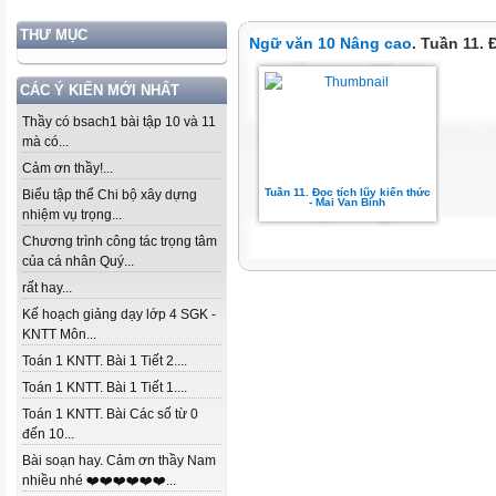
THƯ MỤC
Ngữ văn 10 Nâng cao
. Tuần 11. 
CÁC Ý KIẾN MỚI NHẤT
Thầy có bsach1 bài tập 10 và 11
mà có...
Cảm ơn thầy!...
Tuần 11. Đọc tích lũy kiến thức
Biểu tập thể Chi bộ xây dựng
- Mai Van Binh
nhiệm vụ trọng...
Chương trình công tác trọng tâm
của cá nhân Quý...
rất hay...
Kế hoạch giảng dạy lớp 4 SGK -
KNTT Môn...
Toán 1 KNTT. Bài 1 Tiết 2....
Toán 1 KNTT. Bài 1 Tiết 1....
Toán 1 KNTT. Bài Các số từ 0
đến 10...
Bài soạn hay. Cảm ơn thầy Nam
nhiều nhé ❤️❤️❤️❤️❤️❤️...