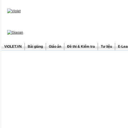
ViOLET.VN
Bài giảng
Giáo án
Đề thi & Kiểm tra
Tư liệu
E-Lea