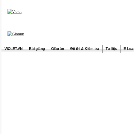
ViOLET.VN
Bài giảng
Giáo án
Đề thi & Kiểm tra
Tư liệu
E-Lea