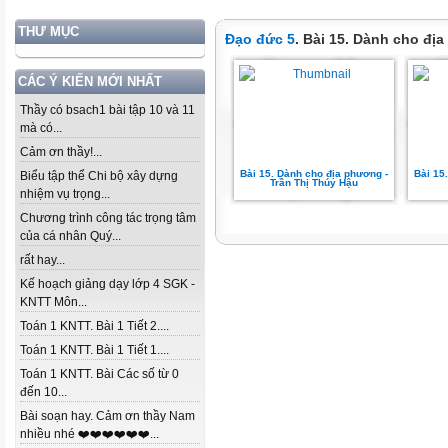
THƯ MỤC
Đạo đức 5
. Bài 15. Dành cho đị
CÁC Ý KIẾN MỚI NHẤT
Thầy có bsach1 bài tập 10 và 11
mà có...
Cảm ơn thầy!...
Bài 15. Dành cho địa phương -
Bài 15
Biểu tập thể Chi bộ xây dựng
Trần Thị Thúy Hậu
nhiệm vụ trọng...
Chương trình công tác trọng tâm
của cá nhân Quý...
rất hay...
Kế hoạch giảng dạy lớp 4 SGK -
KNTT Môn...
Toán 1 KNTT. Bài 1 Tiết 2....
Toán 1 KNTT. Bài 1 Tiết 1....
Toán 1 KNTT. Bài Các số từ 0
đến 10...
Bài soạn hay. Cảm ơn thầy Nam
nhiều nhé ❤️❤️❤️❤️❤️❤️...