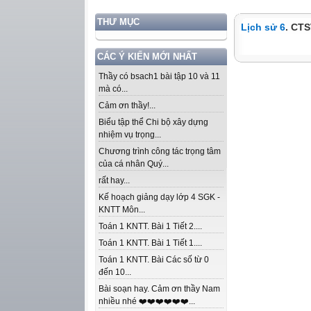
THƯ MỤC
Lịch sử 6
. CTS
CÁC Ý KIẾN MỚI NHẤT
Thầy có bsach1 bài tập 10 và 11
mà có...
Cảm ơn thầy!...
Biểu tập thể Chi bộ xây dựng
nhiệm vụ trọng...
Chương trình công tác trọng tâm
của cá nhân Quý...
rất hay...
Kế hoạch giảng dạy lớp 4 SGK -
KNTT Môn...
Toán 1 KNTT. Bài 1 Tiết 2....
Toán 1 KNTT. Bài 1 Tiết 1....
Toán 1 KNTT. Bài Các số từ 0
đến 10...
Bài soạn hay. Cảm ơn thầy Nam
nhiều nhé ❤️❤️❤️❤️❤️❤️...