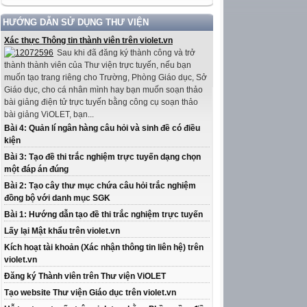
HƯỚNG DẪN SỬ DỤNG THƯ VIỆN
Xác thực Thông tin thành viên trên violet.vn
Sau khi đã đăng ký thành công và trở
thành thành viên của Thư viện trực tuyến, nếu bạn
muốn tạo trang riêng cho Trường, Phòng Giáo dục, Sở
Giáo dục, cho cá nhân mình hay bạn muốn soạn thảo
bài giảng điện tử trực tuyến bằng công cụ soạn thảo
bài giảng ViOLET, bạn...
Bài 4: Quản lí ngân hàng câu hỏi và sinh đề có điều
kiện
Bài 3: Tạo đề thi trắc nghiệm trực tuyến dạng chọn
một đáp án đúng
Bài 2: Tạo cây thư mục chứa câu hỏi trắc nghiệm
đồng bộ với danh mục SGK
Bài 1: Hướng dẫn tạo đề thi trắc nghiệm trực tuyến
Lấy lại Mật khẩu trên violet.vn
Kích hoạt tài khoản (Xác nhận thông tin liên hệ) trên
violet.vn
Đăng ký Thành viên trên Thư viện ViOLET
Tạo website Thư viện Giáo dục trên violet.vn