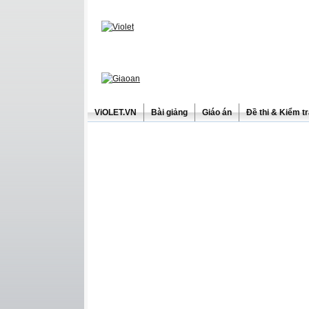
ViOLET.VN
Bài giảng
Giáo án
Đề thi & Kiểm t