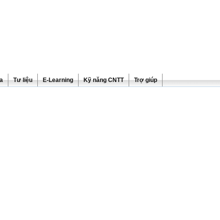
ra
Tư liệu
E-Learning
Kỹ năng CNTT
Trợ giúp