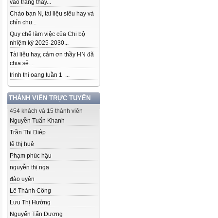
vào trang thầy...
Chào bạn N, tài liệu siêu hay và
chỉn chu...
Quy chế làm việc của Chi bộ
nhiệm kỳ 2025-2030...
Tài liệu hay, cảm ơn thầy HN đã
chia sẻ....
trinh thi oang tuần 1 ...
THÀNH VIÊN TRỰC TUYẾN
454 khách và 15 thành viên
Nguyễn Tuấn Khanh
Trần Thị Diệp
lê thị huê
Phạm phúc hậu
nguyễn thị nga
đào uyên
Lê Thành Công
Lưu Thị Hường
Nguyển Tấn Dương