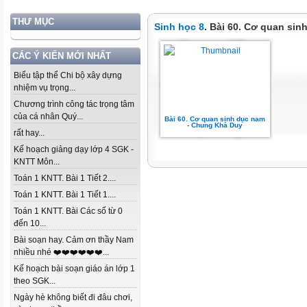
THƯ MỤC
Sinh học 8
. Bài 60. Cơ quan sin
CÁC Ý KIẾN MỚI NHẤT
Biểu tập thể Chi bộ xây dựng
nhiệm vụ trọng...
Chương trình công tác trọng tâm
của cá nhân Quý...
Bài 60. Cơ quan sinh dục nam
- Chung Khả Duy
rất hay...
Kế hoạch giảng dạy lớp 4 SGK -
KNTT Môn...
Toán 1 KNTT. Bài 1 Tiết 2....
Toán 1 KNTT. Bài 1 Tiết 1....
Toán 1 KNTT. Bài Các số từ 0
đến 10...
Bài soạn hay. Cảm ơn thầy Nam
nhiều nhé ❤️❤️❤️❤️❤️❤️...
Kế hoạch bài soạn giáo án lớp 1
theo SGK...
Ngày hè không biết đi đâu chơi,