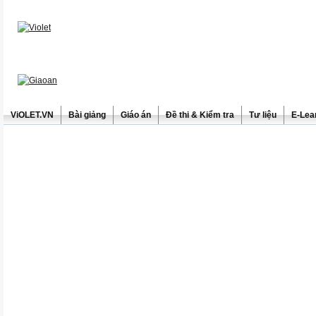
ViOLET.VN
Bài giảng
Giáo án
Đề thi & Kiểm tra
Tư liệu
E-Lea