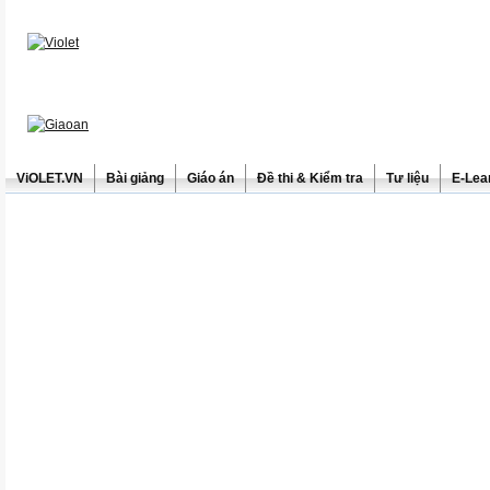
ViOLET.VN
Bài giảng
Giáo án
Đề thi & Kiểm tra
Tư liệu
E-Lea