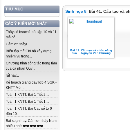
THƯ MỤC
Sinh học 8
. Bài 41. Cấu tạo và 
CÁC Ý KIẾN MỚI NHẤT
Thầy có bsach1 bài tập 10 và 11
mà có...
Cảm ơn thầy!...
Bài 41. Cấu tạo và chức năng
Biểu tập thể Chi bộ xây dựng
của ... Nguyễn Văn Phường
nhiệm vụ trọng...
Chương trình công tác trọng tâm
của cá nhân Quý...
rất hay...
Kế hoạch giảng dạy lớp 4 SGK -
KNTT Môn...
Toán 1 KNTT. Bài 1 Tiết 2....
Toán 1 KNTT. Bài 1 Tiết 1....
Toán 1 KNTT. Bài Các số từ 0
đến 10...
Bài soạn hay. Cảm ơn thầy Nam
nhiều nhé ❤️❤️❤️❤️❤️❤️...