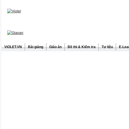
ViOLET.VN
Bài giảng
Giáo án
Đề thi & Kiểm tra
Tư liệu
E-Lea