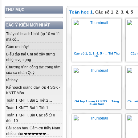
THƯ MỤC
Toán học 1
. Các số 1, 2, 3, 4, 5
CÁC Ý KIẾN MỚI NHẤT
Thầy có bsach1 bài tập 10 và 11
mà có...
Cảm ơn thầy!...
Các số 1, 2, 3, 4, 5 - ... Thị Thu
Các s
Biểu tập thể Chi bộ xây dựng
Hà
nhiệm vụ trọng...
Chương trình công tác trọng tâm
của cá nhân Quý...
rất hay...
Kế hoạch giảng dạy lớp 4 SGK -
KNTT Môn...
Toán 1 KNTT. Bài 1 Tiết 2....
GA lop 1 tuan 27 KNS ... Tăng
Các số 
Xuân Sơn
Toán 1 KNTT. Bài 1 Tiết 1....
Toán 1 KNTT. Bài Các số từ 0
đến 10...
Bài soạn hay. Cảm ơn thầy Nam
nhiều nhé ❤️❤️❤️❤️❤️❤️...