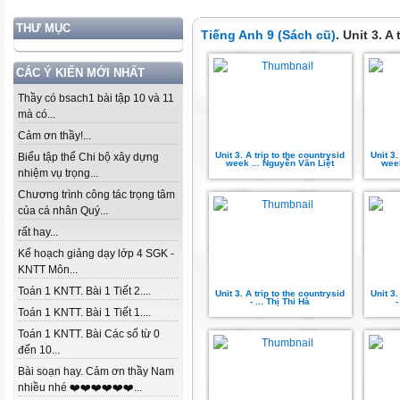
THƯ MỤC
Tiếng Anh 9 (Sách cũ)
. Unit 3. A
CÁC Ý KIẾN MỚI NHẤT
Thầy có bsach1 bài tập 10 và 11
mà có...
Cảm ơn thầy!...
Unit 3. A trip to the countrysid
Unit 3.
Biểu tập thể Chi bộ xây dựng
week ... Nguyễn Văn Liệt
week
nhiệm vụ trọng...
Chương trình công tác trọng tâm
của cá nhân Quý...
rất hay...
Kế hoạch giảng dạy lớp 4 SGK -
KNTT Môn...
Toán 1 KNTT. Bài 1 Tiết 2....
Unit 3. A trip to the countrysid
Unit 3.
- ... Thị Thi Hà
Toán 1 KNTT. Bài 1 Tiết 1....
Toán 1 KNTT. Bài Các số từ 0
đến 10...
Bài soạn hay. Cảm ơn thầy Nam
nhiều nhé ❤️❤️❤️❤️❤️❤️...