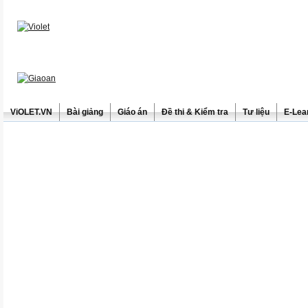
ViOLET.VN
Bài giảng
Giáo án
Đề thi & Kiểm tra
Tư liệu
E-Lea