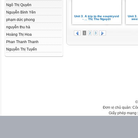
Ngô Thị Quyên
Nguyễn Bình Yên
Unit 3. A trip to the countrysid
Unit 3.
- ... Thị Thu Nguyệt
week
phạm dức phong
nguyễn thu hà
1
2
3
Hoàng Thị Hoa
Phan Thanh Thanh
Nguyễn Thị Tuyến
©
Đơn vị chủ quản: Cô
Giấy phép mạng 