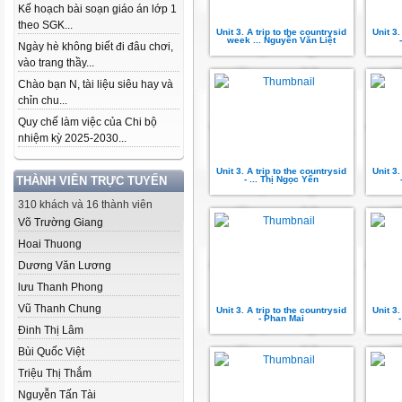
Kế hoạch bài soạn giáo án lớp 1
theo SGK...
Unit 3. A trip to the countrysid
Unit 3.
week ... Nguyễn Văn Liệt
Ngày hè không biết đi đâu chơi,
vào trang thầy...
Chào bạn N, tài liệu siêu hay và
chỉn chu...
Quy chế làm việc của Chi bộ
nhiệm kỳ 2025-2030...
Unit 3. A trip to the countrysid
Unit 3.
THÀNH VIÊN TRỰC TUYẾN
- ... Thị Ngọc Yến
310 khách và 16 thành viên
Võ Trường Giang
Hoai Thuong
Dương Văn Lương
lưu Thanh Phong
Vũ Thanh Chung
Unit 3. A trip to the countrysid
Unit 3.
- Phan Mai
Đinh Thị Lâm
Bùi Quốc Việt
Triệu Thị Thắm
Nguyễn Tấn Tài