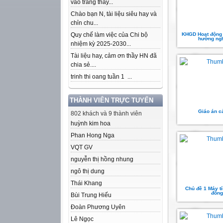
vào trang thầy...
Chào bạn N, tài liệu siêu hay và
chỉn chu...
Quy chế làm việc của Chi bộ
KHGD Hoạt động 
hướng ngh
nhiệm kỳ 2025-2030...
Tài liệu hay, cảm ơn thầy HN đã
chia sẻ....
trinh thi oang tuần 1 ...
THÀNH VIÊN TRỰC TUYẾN
Giáo án c
802 khách và 9 thành viên
huỳnh kim hoa
Phan Hong Nga
VQT GV
nguyễn thị hồng nhung
ngô thị dung
Thái Khang
Chủ đề 1 Máy t
đồng
Bùi Trung Hiếu
Đoàn Phương Uyên
Lê Ngọc