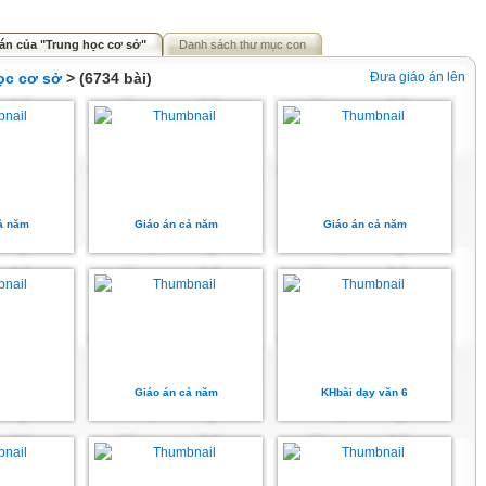
án của "Trung học cơ sở"
Danh sách thư mục con
ọc cơ sở
> (6734 bài)
Đưa giáo án lên
ả năm
Giáo án cả năm
Giáo án cả năm
Giáo án cả năm
KHbài dạy văn 6