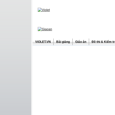
ViOLET.VN
Bài giảng
Giáo án
Đề thi & Kiểm t