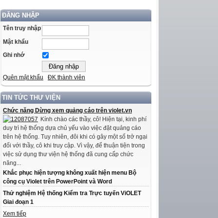
ĐĂNG NHẬP
Tên truy nhập
Mật khẩu
Ghi nhớ
Quên mật khẩu
ĐK thành viên
TIN TỨC THƯ VIỆN
Chức năng Dừng xem quảng cáo trên violet.vn
Kính chào các thầy, cô! Hiện tại, kinh phí
duy trì hệ thống dựa chủ yếu vào việc đặt quảng cáo
trên hệ thống. Tuy nhiên, đôi khi có gây một số trở ngại
đối với thầy, cô khi truy cập. Vì vậy, để thuận tiện trong
việc sử dụng thư viện hệ thống đã cung cấp chức
năng...
Khắc phục hiện tượng không xuất hiện menu Bộ
công cụ Violet trên PowerPoint và Word
Thử nghiệm Hệ thống Kiểm tra Trực tuyến ViOLET
Giai đoạn 1
Xem tiếp