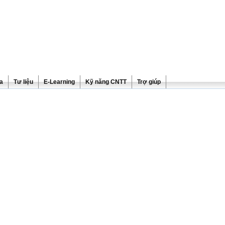
ra
Tư liệu
E-Learning
Kỹ năng CNTT
Trợ giúp