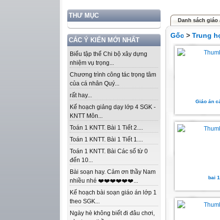
THƯ MỤC
Danh sách giáo 
Gốc
>
Trung h
CÁC Ý KIẾN MỚI NHẤT
Biểu tập thể Chi bộ xây dựng
nhiệm vụ trọng...
Chương trình công tác trọng tâm
của cá nhân Quý...
rất hay...
Giáo án c
Kế hoạch giảng dạy lớp 4 SGK -
KNTT Môn...
Toán 1 KNTT. Bài 1 Tiết 2....
Toán 1 KNTT. Bài 1 Tiết 1....
Toán 1 KNTT. Bài Các số từ 0
đến 10...
Bài soạn hay. Cảm ơn thầy Nam
bai 1
nhiều nhé ❤️❤️❤️❤️❤️❤️...
Kế hoạch bài soạn giáo án lớp 1
theo SGK...
Ngày hè không biết đi đâu chơi,