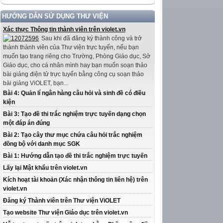
HƯỚNG DẪN SỬ DỤNG THƯ VIỆN
Xác thực Thông tin thành viên trên violet.vn
Sau khi đã đăng ký thành công và trở
thành thành viên của Thư viện trực tuyến, nếu bạn
muốn tạo trang riêng cho Trường, Phòng Giáo dục, Sở
Giáo dục, cho cá nhân mình hay bạn muốn soạn thảo
bài giảng điện tử trực tuyến bằng công cụ soạn thảo
bài giảng ViOLET, bạn...
Bài 4: Quản lí ngân hàng câu hỏi và sinh đề có điều
kiện
Bài 3: Tạo đề thi trắc nghiệm trực tuyến dạng chọn
một đáp án đúng
Bài 2: Tạo cây thư mục chứa câu hỏi trắc nghiệm
đồng bộ với danh mục SGK
Bài 1: Hướng dẫn tạo đề thi trắc nghiệm trực tuyến
Lấy lại Mật khẩu trên violet.vn
Kích hoạt tài khoản (Xác nhận thông tin liên hệ) trên
violet.vn
Đăng ký Thành viên trên Thư viện ViOLET
Tạo website Thư viện Giáo dục trên violet.vn