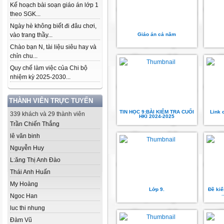
Kế hoạch bài soạn giáo án lớp 1
theo SGK...
Ngày hè không biết đi đâu chơi,
vào trang thầy...
Giáo án cả năm
Chào bạn N, tài liệu siêu hay và
chỉn chu...
Quy chế làm việc của Chi bộ
nhiệm kỳ 2025-2030...
THÀNH VIÊN TRỰC TUYẾN
TIN HỌC 9:BÀI KIỂM TRA CUỐI
Link 
339 khách và 29 thành viên
HKI 2024-2025
Trần Chiến Thắng
lê văn binh
Nguyễn Huy
L:ăng Thị Anh Đào
Thái Anh Huấn
My Hoàng
Lớp 9.
Đề kiể
Ngoc Han
luc thi nhung
Đàm Vũ