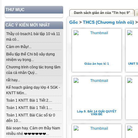
THƯ MỤC
Danh sách giáo án của "Tin học 9"
Gốc
>
THCS (Chương trình cũ)
CÁC Ý KIẾN MỚI NHẤT
Thầy có bsach1 bài tập 10 và 11
mà có...
Cảm ơn thầy!...
Biểu tập thể Chi bộ xây dựng
nhiệm vụ trọng...
Giáo án học kì 1
UNIT 
Chương trình công tác trọng tâm
của cá nhân Quý...
rất hay...
Kế hoạch giảng dạy lớp 4 SGK -
KNTT Môn...
Toán 1 KNTT. Bài 1 Tiết 2....
Toán 1 KNTT. Bài 1 Tiết 1....
Lớp 9. BÀI 14 GIẢI QUYẾT
VẤN ĐỀ
Toán 1 KNTT. Bài Các số từ 0
đến 10...
Bài soạn hay. Cảm ơn thầy Nam
nhiều nhé ❤️❤️❤️❤️❤️❤️...