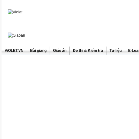
ViOLET.VN
Bài giảng
Giáo án
Đề thi & Kiểm tra
Tư liệu
E-Lea