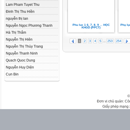
Lam Pham Tuyet Thu
Đinh Thị Thu Hiền
nguyễn thị lan
Phu luc 1 6, 7, 8, 9 ... HỌC
Phụ lụ
Nguyễn Ngọc Phương Thanh
KHGD (PPCT)
Hà Thị Thắm
Nguyễn Thị Hiên
...
1
2
3
4
5
253
254
Nguyễn Thị Thùy Trang
Nguyễn Thanh Ninh
Quach Quoc Dung
Nguyễn Huy Diện
Cun Bin
©
Đơn vị chủ quản: Cô
Giấy phép mạng 