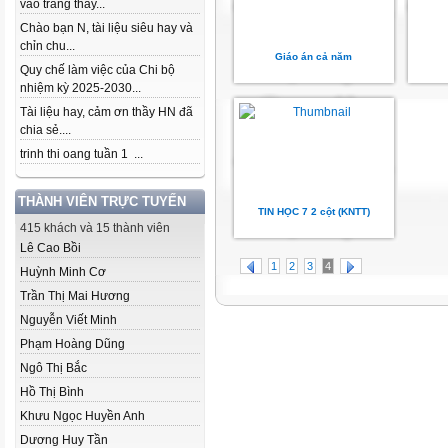
vào trang thầy...
Chào bạn N, tài liệu siêu hay và
chỉn chu...
Giáo án cả năm
Quy chế làm việc của Chi bộ
nhiệm kỳ 2025-2030...
Tài liệu hay, cảm ơn thầy HN đã
chia sẻ....
trinh thi oang tuần 1 ...
THÀNH VIÊN TRỰC TUYẾN
TIN HỌC 7 2 cột (KNTT)
415 khách và 15 thành viên
Lê Cao Bồi
1
2
3
4
Huỳnh Minh Cơ
Trần Thị Mai Hương
Nguyễn Viết Minh
Phạm Hoàng Dũng
Ngô Thị Bắc
Hồ Thị Bình
Khưu Ngọc Huyền Anh
Dương Huy Tần