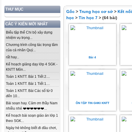
THƯ MỤC
Gốc
>
Trung học cơ sở
>
Kết nố
học
>
Tin học 7
> (64 bài)
CÁC Ý KIẾN MỚI NHẤT
Biểu tập thể Chi bộ xây dựng
nhiệm vụ trọng...
Chương trình công tác trọng tâm
của cá nhân Quý...
rất hay...
Bài 4
Kế hoạch giảng dạy lớp 4 SGK -
KNTT Môn...
Toán 1 KNTT. Bài 1 Tiết 2....
Toán 1 KNTT. Bài 1 Tiết 1....
Toán 1 KNTT. Bài Các số từ 0
đến 10...
Bài soạn hay. Cảm ơn thầy Nam
ÔN TẬP TIN GHKI KNTT
nhiều nhé ❤️❤️❤️❤️❤️❤️...
Kế hoạch bài soạn giáo án lớp 1
theo SGK...
Ngày hè không biết đi đâu chơi,