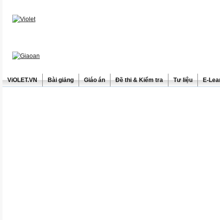
ViOLET.VN
Bài giảng
Giáo án
Đề thi & Kiểm tra
Tư liệu
E-Lea