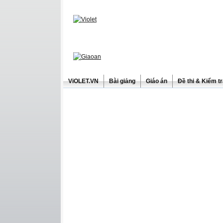
ViOLET.VN
Bài giảng
Giáo án
Đề thi & Kiểm t