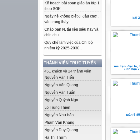
Kế hoạch bài soạn giáo án lớp 1
theo SGK...
Ngày hè không biết đi đâu chơi,
bài 2
vào trang thầy...
Chào bạn N, tài liệu siêu hay và
chỉn chu...
Quy chế làm việc của Chi bộ
nhiệm kỳ 2025-2030...
THÀNH VIÊN TRỰC TUYẾN
ma trận, đặc tả, đ
2-tin học 
451 khách và 24 thành viên
Nguyễn Văn Tiến
Nguyễn Văn Quang
Nguyễn Văn Tuấn
Nguyễn Quỳnh Nga
Lo Trung Thien
Nguyễn Như hảo
tuần 9 đ
Phạm Văn Khang
Nguyễn Duy Quang
Hà Thị Thơm