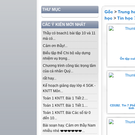
THƯ MỤC
Gốc
>
Trung h
học
>
Tin học 
CÁC Ý KIẾN MỚI NHẤT
Thầy có bsach1 bài tập 10 và 11
mà có...
Cảm ơn thầy!...
Biểu tập thể Chi bộ xây dựng
nhiệm vụ trọng...
Ôn tập cuố
Chương trình công tác trọng tâm
của cá nhân Quý...
rất hay...
Kế hoạch giảng dạy lớp 4 SGK -
KNTT Môn...
Toán 1 KNTT. Bài 1 Tiết 2....
Toán 1 KNTT. Bài 1 Tiết 1....
CD1B2. Tin 7 P
tính
Toán 1 KNTT. Bài Các số từ 0
đến 10...
Bài soạn hay. Cảm ơn thầy Nam
nhiều nhé ❤️❤️❤️❤️❤️❤️...