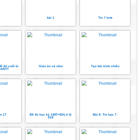
bài 1
Tin 7 kntt
ề thi cuối kì
Giáo án cả năm
Tạo bài trình chiếu
7-KNTT
ến 17
Đề thi học kỳ 1(MT+ĐA) tỉ lệ
Bài 8. Tin học 7.
334