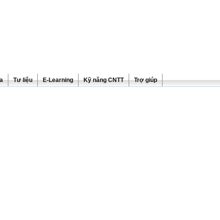
ra
Tư liệu
E-Learning
Kỹ năng CNTT
Trợ giúp