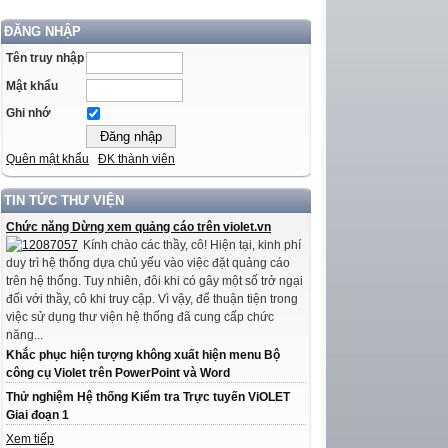
ĐĂNG NHẬP
Tên truy nhập
Mật khẩu
Ghi nhớ
Quên mật khẩu
ĐK thành viên
TIN TỨC THƯ VIỆN
Chức năng Dừng xem quảng cáo trên violet.vn
Kính chào các thầy, cô! Hiện tại, kinh phí
duy trì hệ thống dựa chủ yếu vào việc đặt quảng cáo
trên hệ thống. Tuy nhiên, đôi khi có gây một số trở ngại
đối với thầy, cô khi truy cập. Vì vậy, để thuận tiện trong
việc sử dụng thư viện hệ thống đã cung cấp chức
năng...
Khắc phục hiện tượng không xuất hiện menu Bộ
công cụ Violet trên PowerPoint và Word
Thử nghiệm Hệ thống Kiểm tra Trực tuyến ViOLET
Giai đoạn 1
Xem tiếp