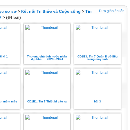
ọc cơ sở
>
Kết nối Tri thức và Cuộc sống
>
Tin
Đưa giáo án lên
7
> (64 bài)
i kì 1
Thư của chủ tịch nước nhân
CD1B3. Tin 7 Quản lí dữ liệu
dịp khai ... 2023 - 2024
trong máy tính
hần mềm máy
CD1B1. Tin 7 Thiết bị vào ra
bài 3