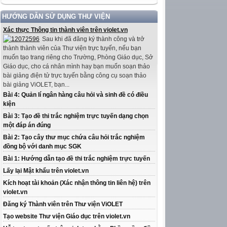
HƯỚNG DẪN SỬ DỤNG THƯ VIỆN
Xác thực Thông tin thành viên trên violet.vn
Sau khi đã đăng ký thành công và trở
thành thành viên của Thư viện trực tuyến, nếu bạn
muốn tạo trang riêng cho Trường, Phòng Giáo dục, Sở
Giáo dục, cho cá nhân mình hay bạn muốn soạn thảo
bài giảng điện tử trực tuyến bằng công cụ soạn thảo
bài giảng ViOLET, bạn...
Bài 4: Quản lí ngân hàng câu hỏi và sinh đề có điều
kiện
Bài 3: Tạo đề thi trắc nghiệm trực tuyến dạng chọn
một đáp án đúng
Bài 2: Tạo cây thư mục chứa câu hỏi trắc nghiệm
đồng bộ với danh mục SGK
Bài 1: Hướng dẫn tạo đề thi trắc nghiệm trực tuyến
Lấy lại Mật khẩu trên violet.vn
Kích hoạt tài khoản (Xác nhận thông tin liên hệ) trên
violet.vn
Đăng ký Thành viên trên Thư viện ViOLET
Tạo website Thư viện Giáo dục trên violet.vn