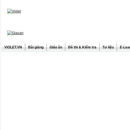
ViOLET.VN
Bài giảng
Giáo án
Đề thi & Kiểm tra
Tư liệu
E-Lea