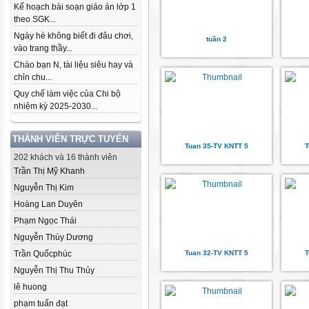
Kế hoạch bài soạn giáo án lớp 1
theo SGK...
Ngày hè không biết đi đâu chơi,
tuần 2
vào trang thầy...
Chào bạn N, tài liệu siêu hay và
chỉn chu...
Quy chế làm việc của Chi bộ
nhiệm kỳ 2025-2030...
THÀNH VIÊN TRỰC TUYẾN
Tuan 35-TV KNTT 5
T
202 khách và 16 thành viên
Trần Thị Mỹ Khanh
Nguyễn Thị Kim
Hoàng Lan Duyên
Phạm Ngọc Thái
Nguyễn Thùy Dương
Trần Quốcphúc
Tuan 32-TV KNTT 5
T
Nguyễn Thị Thu Thủy
lê huong
phạm tuấn đạt