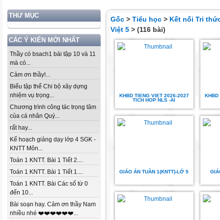
THƯ MỤC
Gốc
>
Tiểu học
>
Kết nối Tri th
Việt 5
> (116 bài)
CÁC Ý KIẾN MỚI NHẤT
Thầy có bsach1 bài tập 10 và 11
mà có...
Cảm ơn thầy!...
Biểu tập thể Chi bộ xây dựng
nhiệm vụ trọng...
KHBD TIENG VIET 2026-2027
KHBD 
TICH HOP NLS -AI
Chương trình công tác trọng tâm
của cá nhân Quý...
rất hay...
Kế hoạch giảng dạy lớp 4 SGK -
KNTT Môn...
Toán 1 KNTT. Bài 1 Tiết 2....
Toán 1 KNTT. Bài 1 Tiết 1....
GIÁO ÁN TUẦN 1(KNTT)-LỚ 5
GIÁ
Toán 1 KNTT. Bài Các số từ 0
đến 10...
Bài soạn hay. Cảm ơn thầy Nam
nhiều nhé ❤️❤️❤️❤️❤️❤️...