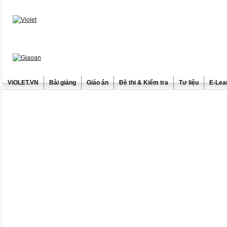
ViOLET.VN
Bài giảng
Giáo án
Đề thi & Kiểm tra
Tư liệu
E-Lea