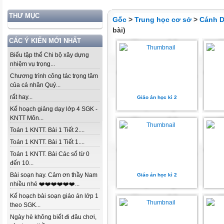
THƯ MỤC
Gốc
>
Trung học cơ sở
>
Cánh D
bài)
CÁC Ý KIẾN MỚI NHẤT
Biểu tập thể Chi bộ xây dựng
nhiệm vụ trọng...
Chương trình công tác trọng tâm
của cá nhân Quý...
rất hay...
Giáo án học kì 2
Kế hoạch giảng dạy lớp 4 SGK -
KNTT Môn...
Toán 1 KNTT. Bài 1 Tiết 2....
Toán 1 KNTT. Bài 1 Tiết 1....
Toán 1 KNTT. Bài Các số từ 0
đến 10...
Bài soạn hay. Cảm ơn thầy Nam
Giáo án học kì 2
nhiều nhé ❤️❤️❤️❤️❤️❤️...
Kế hoạch bài soạn giáo án lớp 1
theo SGK...
Ngày hè không biết đi đâu chơi,