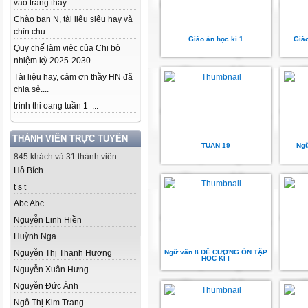
vào trang thầy...
Chào bạn N, tài liệu siêu hay và
chỉn chu...
Giáo án học kì 1
Giá
Quy chế làm việc của Chi bộ
nhiệm kỳ 2025-2030...
Tài liệu hay, cảm ơn thầy HN đã
chia sẻ....
trinh thi oang tuần 1 ...
THÀNH VIÊN TRỰC TUYẾN
TUAN 19
Ngữ
845 khách và 31 thành viên
Hồ Bích
t s t
Abc Abc
Nguyễn Linh Hiền
Huỳnh Nga
Nguyễn Thị Thanh Hương
Ngữ văn 8.ĐỀ CƯƠNG ÔN TẬP
HOC KÌ I
Nguyễn Xuân Hưng
Nguyễn Đức Ánh
Ngô Thị Kim Trang