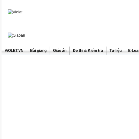
ViOLET.VN
Bài giảng
Giáo án
Đề thi & Kiểm tra
Tư liệu
E-Lea