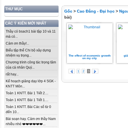
THƯ MỤC
Gốc
>
Cao Đẳng - Đại học
>
Ngo
bài)
CÁC Ý KIẾN MỚI NHẤT
Thầy có bsach1 bài tập 10 và 11
mà có...
Cảm ơn thầy!...
Biểu tập thể Chi bộ xây dựng
nhiệm vụ trọng...
The effect of economic growth
giá
on my city
Chương trình công tác trọng tâm
của cá nhân Quý...
1
2
3
rất hay...
Kế hoạch giảng dạy lớp 4 SGK -
KNTT Môn...
Toán 1 KNTT. Bài 1 Tiết 2....
Toán 1 KNTT. Bài 1 Tiết 1....
Toán 1 KNTT. Bài Các số từ 0
đến 10...
Bài soạn hay. Cảm ơn thầy Nam
nhiều nhé ❤️❤️❤️❤️❤️❤️...