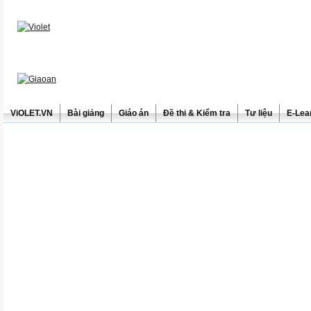
ViOLET.VN
Bài giảng
Giáo án
Đề thi & Kiểm tra
Tư liệu
E-Lea