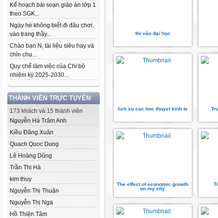
Kế hoạch bài soạn giáo án lớp 1
theo SGK...
Ngày hè không biết đi đâu chơi,
vào trang thầy...
thi vào đại học
Chào bạn N, tài liệu siêu hay và
chỉn chu...
Quy chế làm việc của Chi bộ
nhiệm kỳ 2025-2030...
THÀNH VIÊN TRỰC TUYẾN
lich su cac hoc thuyet kinh te
Tr
173 khách và 15 thành viên
Nguyễn Hà Trâm Anh
Kiều Đăng Xuân
Quach Quoc Dung
Lê Hoàng Dũng
Trần Thị Hà
kim thuy
The effect of economic growth
T
on my city
Nguyễn Thị Thuận
Nguyễn Thị Nga
Hồ Thiện Tâm