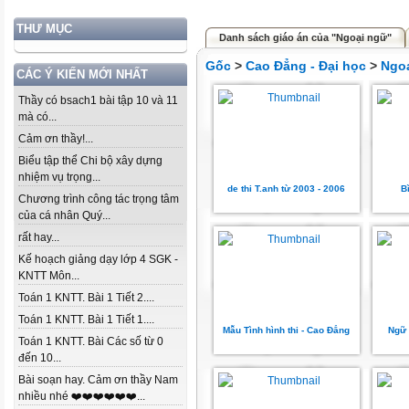
THƯ MỤC
Danh sách giáo án của "Ngoại ngữ"
Gốc
>
Cao Đẳng - Đại học
>
Ngo
CÁC Ý KIẾN MỚI NHẤT
Thầy có bsach1 bài tập 10 và 11
mà có...
Cảm ơn thầy!...
Biểu tập thể Chi bộ xây dựng
nhiệm vụ trọng...
de thi T.anh từ 2003 - 2006
B
Chương trình công tác trọng tâm
của cá nhân Quý...
rất hay...
Kế hoạch giảng dạy lớp 4 SGK -
KNTT Môn...
Toán 1 KNTT. Bài 1 Tiết 2....
Toán 1 KNTT. Bài 1 Tiết 1....
Mẫu Tình hình thi - Cao Đẳng
Ngữ 
Toán 1 KNTT. Bài Các số từ 0
đến 10...
Bài soạn hay. Cảm ơn thầy Nam
nhiều nhé ❤️❤️❤️❤️❤️❤️...