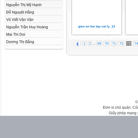
Nguyễn Thị Mỹ Hạnh
Đỗ Nguyệt Hằng
Vũ Viết Văn Văn
giao an bai tap vat ly_12
Nguyễn Trần Huy Hoàng
Mai Thi Doi
Dương Thị Bằng
...
1
2
69
70
71
72
73
74
©
Đơn vị chủ quản: Cô
Giấy phép mạng 