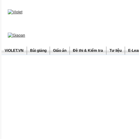
ViOLET.VN
Bài giảng
Giáo án
Đề thi & Kiểm tra
Tư liệu
E-Lea