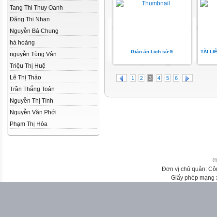
Tang Thi Thuy Oanh
Đặng Thị Nhan
Nguyễn Bá Chung
hà hoàng
Giáo án Lịch sử 9
TÀI L
nguyễn Tùng Vân
Triệu Thị Huệ
Lê Thị Thảo
1
2
3
4
5
6
Trần Thắng Toản
Nguyễn Thị Tình
Nguyễn Văn Phới
Phạm Thị Hòa
©
Đơn vị chủ quản: Cô
Giấy phép mạng 