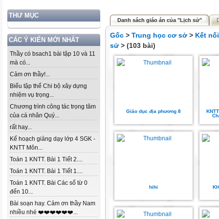
THƯ MỤC
Danh sách giáo án của "Lịch sử"
Gốc
>
Trung học cơ sở
>
Kết nố
CÁC Ý KIẾN MỚI NHẤT
sử
> (103 bài)
Thầy có bsach1 bài tập 10 và 11
mà có...
Cảm ơn thầy!...
Biểu tập thể Chi bộ xây dựng
nhiệm vụ trọng...
Chương trình công tác trọng tâm
Giáo dục địa phương 8
KNTT
của cá nhân Quý...
Ch
rất hay...
Kế hoạch giảng dạy lớp 4 SGK -
KNTT Môn...
Toán 1 KNTT. Bài 1 Tiết 2....
Toán 1 KNTT. Bài 1 Tiết 1....
Toán 1 KNTT. Bài Các số từ 0
hihi
KH
đến 10...
Bài soạn hay. Cảm ơn thầy Nam
nhiều nhé ❤️❤️❤️❤️❤️❤️...