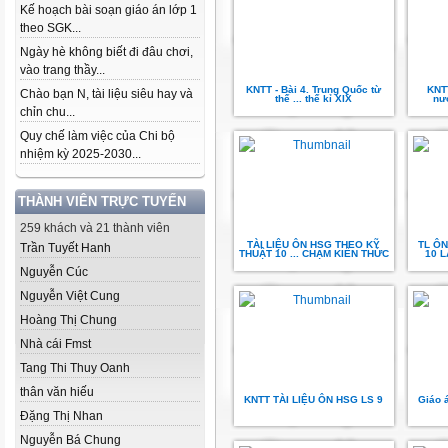
Kế hoạch bài soạn giáo án lớp 1
theo SGK...
Ngày hè không biết đi đâu chơi,
vào trang thầy...
KNTT - Bài 4. Trung Quốc từ
KNTT
Chào bạn N, tài liệu siêu hay và
thế ... thế kỉ XIX
nư
chỉn chu...
Quy chế làm việc của Chi bộ
nhiệm kỳ 2025-2030...
THÀNH VIÊN TRỰC TUYẾN
259 khách và 21 thành viên
TÀI LIỆU ÔN HSG THEO KỸ
TL Ô
Trần Tuyết Hanh
THUẬT 10 ... CHẠM KIẾN THỨC
10 
Nguyễn Cúc
Nguyễn Việt Cung
Hoàng Thị Chung
Nhà cái Fmst
Tang Thi Thuy Oanh
thân văn hiếu
KNTT TÀI LIỆU ÔN HSG LS 9
Giáo á
Đặng Thị Nhan
Nguyễn Bá Chung