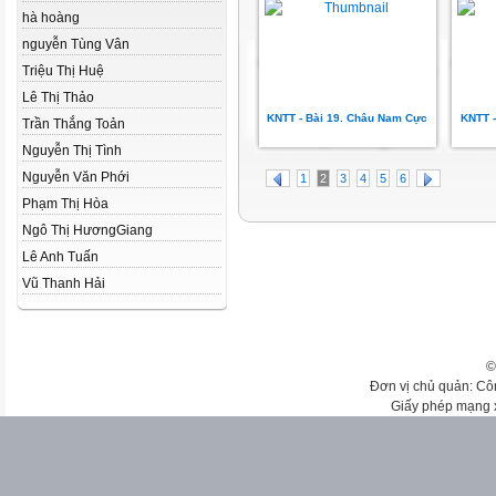
hà hoàng
nguyễn Tùng Vân
Triệu Thị Huệ
Lê Thị Thảo
KNTT - Bài 19. Châu Nam Cực
KNTT -
Trần Thắng Toản
Nguyễn Thị Tình
Nguyễn Văn Phới
1
2
3
4
5
6
Phạm Thị Hòa
Ngô Thị HươngGiang
Lê Anh Tuấn
Vũ Thanh Hải
©
Đơn vị chủ quản: Cô
Giấy phép mạng 