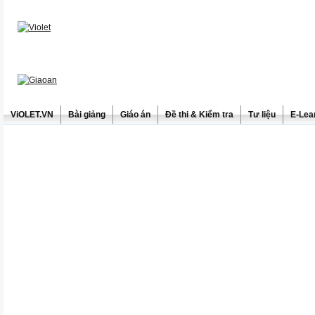
ViOLET.VN
Bài giảng
Giáo án
Đề thi & Kiểm tra
Tư liệu
E-Lea