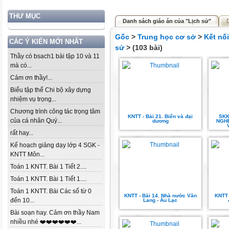
THƯ MỤC
Danh sách giáo án của "Lịch sử"
Gốc
>
Trung học cơ sở
>
Kết nố
CÁC Ý KIẾN MỚI NHẤT
sử
> (103 bài)
Thầy có bsach1 bài tập 10 và 11
mà có...
Cảm ơn thầy!...
Biểu tập thể Chi bộ xây dựng
nhiệm vụ trọng...
Chương trình công tác trọng tâm
KNTT - Bài 21. Biển và đại
SK
của cá nhân Quý...
dương
NGHỆ
rất hay...
Kế hoạch giảng dạy lớp 4 SGK -
KNTT Môn...
Toán 1 KNTT. Bài 1 Tiết 2....
Toán 1 KNTT. Bài 1 Tiết 1....
Toán 1 KNTT. Bài Các số từ 0
KNTT - Bài 14. Nhà nước Văn
KNTT 
đến 10...
Lang - Âu Lạc
Bài soạn hay. Cảm ơn thầy Nam
nhiều nhé ❤️❤️❤️❤️❤️❤️...