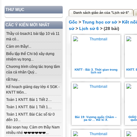
THƯ MỤC
Danh sách giáo án của "Lịch sử 6"
Gốc
>
Trung học cơ sở
>
Kết nố
CÁC Ý KIẾN MỚI NHẤT
sử
>
Lịch sử 6
> (28 bài)
Thầy có bsach1 bài tập 10 và 11
mà có...
Cảm ơn thầy!...
Biểu tập thể Chi bộ xây dựng
nhiệm vụ trọng...
Chương trình công tác trọng tâm
KNTT - Bài 3. Thời gian trong
KNTT. 
của cá nhân Quý...
lịch sử
rất hay...
Kế hoạch giảng dạy lớp 4 SGK -
KNTT Môn...
Toán 1 KNTT. Bài 1 Tiết 2....
Toán 1 KNTT. Bài 1 Tiết 1....
Toán 1 KNTT. Bài Các số từ 0
Bài 19: Vương quốc Chăm –
GIÁO
đến 10...
pa từ ... thế kỉ X.
quốc
Bài soạn hay. Cảm ơn thầy Nam
nhiều nhé ❤️❤️❤️❤️❤️❤️...