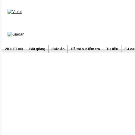
ViOLET.VN
Bài giảng
Giáo án
Đề thi & Kiểm tra
Tư liệu
E-Lea