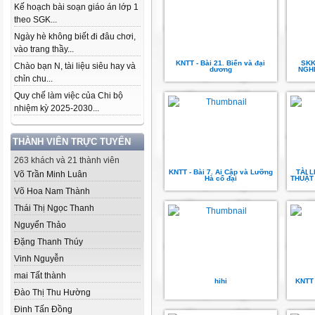
Kế hoạch bài soạn giáo án lớp 1
theo SGK...
Ngày hè không biết đi đâu chơi,
vào trang thầy...
KNTT - Bài 21. Biển và đại
SK
Chào bạn N, tài liệu siêu hay và
dương
NGHỆ
chỉn chu...
Quy chế làm việc của Chi bộ
nhiệm kỳ 2025-2030...
THÀNH VIÊN TRỰC TUYẾN
263 khách và 21 thành viên
KNTT - Bài 7. Ai Cập và Lưỡng
TÀI 
Võ Trần Minh Luân
Hà cổ đại
THUẬT 
Võ Hoa Nam Thành
Thái Thị Ngọc Thanh
Nguyển Thảo
Đặng Thanh Thúy
Vinh Nguyễn
mai Tất thành
hihi
KNTT 
Đào Thị Thu Hường
Đinh Tấn Đồng