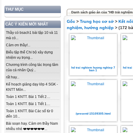
THƯ MỤC
Danh sách giáo án của "HĐ trải nghiệ
Gốc
>
Trung học cơ sở
>
Kết nố
CÁC Ý KIẾN MỚI NHẤT
nghiệm, hướng nghiệp
> (172 bà
Thầy có bsach1 bài tập 10 và 11
mà có...
Cảm ơn thầy!...
Biểu tập thể Chi bộ xây dựng
nhiệm vụ trọng...
Chương trình công tác trọng tâm
hd trai nghiem huong nghiep 7
hd tra
của cá nhân Quý...
ban 1
rất hay...
Kế hoạch giảng dạy lớp 4 SGK -
KNTT Môn...
Toán 1 KNTT. Bài 1 Tiết 2....
Toán 1 KNTT. Bài 1 Tiết 1....
Toán 1 KNTT. Bài Các số từ 0
/present/-15109305.html
đến 10...
Bài soạn hay. Cảm ơn thầy Nam
nhiều nhé ❤️❤️❤️❤️❤️❤️...