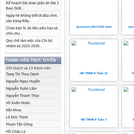
Kế hoạch bài soạn giáo án lớp 1
theo SGK...
Ngày hè không biết đi đâu chơi,
vào trang thầy...
/present/-15017042.html
/pr
Chào bạn N, tài liệu siêu hay và
chỉn chu...
Quy chế làm việc của Chi bộ
nhiệm kỳ 2025-2030...
THÀNH VIÊN TRỰC TUYẾN
350 khách và 13 thành viên
HĐ TNHN 8 Tuần 11
H
Tang Thi Thuy Oanh
Nguyễn Ngoc Huyền
Nguyễn Xuân Lãm
Nguyễn Thanh Thủy
Vũ Xuân Hoàn
trần khoa
Lê Đức Thịnh
HĐ TNHN 8 Tuần 7
Phạm Tấn Dũng
Hồ Châu Lý