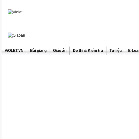
ViOLET.VN
Bài giảng
Giáo án
Đề thi & Kiểm tra
Tư liệu
E-Lea