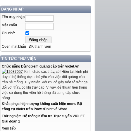
ĐĂNG NHẬP
Tên truy nhập
Mật khẩu
Ghi nhớ
Quên mật khẩu
ĐK thành viên
TIN TỨC THƯ VIỆN
Chức năng Dừng xem quảng cáo trên violet.vn
Kính chào các thầy, cô! Hiện tại, kinh phí
duy trì hệ thống dựa chủ yếu vào việc đặt quảng cáo
trên hệ thống. Tuy nhiên, đôi khi có gây một số trở ngại
đối với thầy, cô khi truy cập. Vì vậy, để thuận tiện trong
việc sử dụng thư viện hệ thống đã cung cấp chức
năng...
Khắc phục hiện tượng không xuất hiện menu Bộ
công cụ Violet trên PowerPoint và Word
Thử nghiệm Hệ thống Kiểm tra Trực tuyến ViOLET
Giai đoạn 1
Xem tiếp