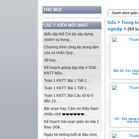
THƯ MỤC
Danh sách giáo 
Gốc
>
Trung h
CÁC Ý KIẾN MỚI NHẤT
nghiệp
> (64 b
Biểu tập thể Chi bộ xây dựng
nhiệm vụ trọng...
Chương trình công tác trọng tâm
của cá nhân Quý...
rất hay...
Kế hoạch giảng dạy lớp 4 SGK -
Bài 24. Các bằn
KNTT Môn...
hoá
Toán 1 KNTT. Bài 1 Tiết 2....
Toán 1 KNTT. Bài 1 Tiết 1....
Toán 1 KNTT. Bài Các số từ 0
đến 10...
Bài soạn hay. Cảm ơn thầy Nam
nhiều nhé ❤️❤️❤️❤️❤️❤️...
CD - Xây dựng t
Kế hoạch bài soạn giáo án lớp 1
nhà trư
theo SGK...
Ngày hè không biết đi đâu chơi,