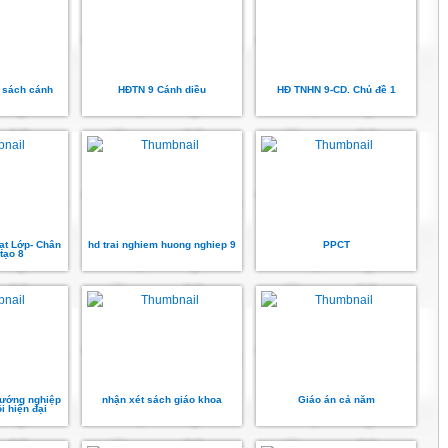
 sách cánh
HĐTN 9 Cánh diều
HĐ TNHN 9-CD. Chủ đề 1
ạt Lớp- Chân
hd trai nghiem huong nghiep 9
PPCT
tạo 8
hướng nghiệp
nhận xét sách giáo khoa
Giáo án cả năm
ội hiện đại