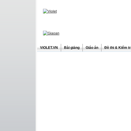
ViOLET.VN
Bài giảng
Giáo án
Đề thi & Kiểm t