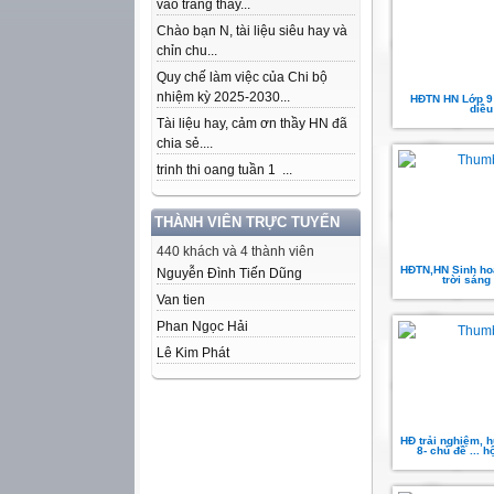
vào trang thầy...
Chào bạn N, tài liệu siêu hay và
chỉn chu...
Quy chế làm việc của Chi bộ
nhiệm kỳ 2025-2030...
HĐTN HN Lớp 9
diều
Tài liệu hay, cảm ơn thầy HN đã
chia sẻ....
trinh thi oang tuần 1 ...
THÀNH VIÊN TRỰC TUYẾN
440 khách và 4 thành viên
HĐTN,HN Sinh ho
Nguyễn Đình Tiến Dũng
trời sáng 
Van tien
Phan Ngọc Hải
Lê Kim Phát
HĐ trải nghiệm, 
8- chủ đề ... h