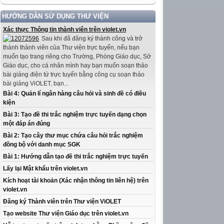
HƯỚNG DẪN SỬ DỤNG THƯ VIỆN
Xác thực Thông tin thành viên trên violet.vn
Sau khi đã đăng ký thành công và trở
thành thành viên của Thư viện trực tuyến, nếu bạn
muốn tạo trang riêng cho Trường, Phòng Giáo dục, Sở
Giáo dục, cho cá nhân mình hay bạn muốn soạn thảo
bài giảng điện tử trực tuyến bằng công cụ soạn thảo
bài giảng ViOLET, bạn...
Bài 4: Quản lí ngân hàng câu hỏi và sinh đề có điều
kiện
Bài 3: Tạo đề thi trắc nghiệm trực tuyến dạng chọn
một đáp án đúng
Bài 2: Tạo cây thư mục chứa câu hỏi trắc nghiệm
đồng bộ với danh mục SGK
Bài 1: Hướng dẫn tạo đề thi trắc nghiệm trực tuyến
Lấy lại Mật khẩu trên violet.vn
Kích hoạt tài khoản (Xác nhận thông tin liên hệ) trên
violet.vn
Đăng ký Thành viên trên Thư viện ViOLET
Tạo website Thư viện Giáo dục trên violet.vn