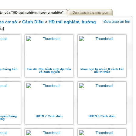
án của "HĐ trải nghiệm, hướng nghiệp"
Danh sách thư mục con
ọc cơ sở
>
Cánh Diều
>
HĐ trải nghiệm, hướng
Đưa giáo án lên
ài)
g chứng tiến
Bài 44. Chu trình sinh địa hóa
khoa học tự nhiên 8 sách kết
và sinh quyển
nối tri thức
ruyền thống
HĐTN 7 Cánh diều
HĐTN 8 Cánh diều
ờng