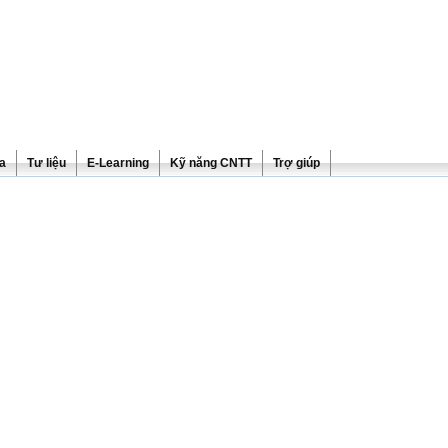
ra
Tư liệu
E-Learning
Kỹ năng CNTT
Trợ giúp