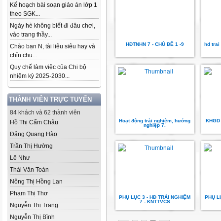
Kế hoạch bài soạn giáo án lớp 1
theo SGK...
Ngày hè không biết đi đâu chơi,
vào trang thầy...
HĐTNHN 7 - CHỦ ĐỀ 1 -9
hd tra
Chào bạn N, tài liệu siêu hay và
chỉn chu...
Quy chế làm việc của Chi bộ
nhiệm kỳ 2025-2030...
THÀNH VIÊN TRỰC TUYẾN
84 khách và 62 thành viên
Hoạt động trải nghiệm, hướng
KHGD 
Hồ Thị Cẩm Châu
nghiệp 7.
Đặng Quang Hào
Trần Thị Hường
Lê Như
Thái Văn Toàn
Nông Thị Hồng Lan
Phạm Thị Thơ
PHỤ LỤC 3 - HĐ TRẢI NGHIỆM
PHỤ L
7 - KNTTVCS
Nguyễn Thị Trang
Nguyễn Thị Bình