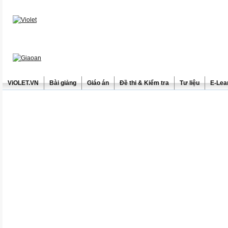
ViOLET.VN
Bài giảng
Giáo án
Đề thi & Kiểm tra
Tư liệu
E-Lea