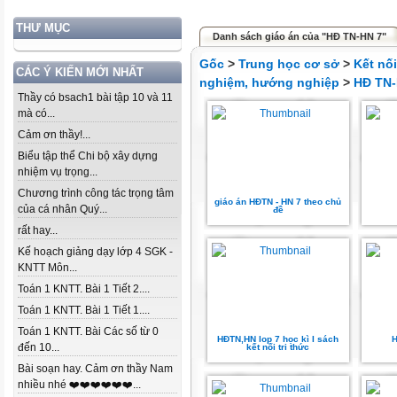
THƯ MỤC
Danh sách giáo án của "HĐ TN-HN 7"
Gốc
>
Trung học cơ sở
>
Kết nố
CÁC Ý KIẾN MỚI NHẤT
nghiệm, hướng nghiệp
>
HĐ TN-
Thầy có bsach1 bài tập 10 và 11
mà có...
Cảm ơn thầy!...
Biểu tập thể Chi bộ xây dựng
nhiệm vụ trọng...
Chương trình công tác trọng tâm
giáo án HĐTN - HN 7 theo chủ
của cá nhân Quý...
đề
rất hay...
Kế hoạch giảng dạy lớp 4 SGK -
KNTT Môn...
Toán 1 KNTT. Bài 1 Tiết 2....
Toán 1 KNTT. Bài 1 Tiết 1....
Toán 1 KNTT. Bài Các số từ 0
HĐTN,HN lop 7 học kì I sách
H
đến 10...
kết nối tri thức
Bài soạn hay. Cảm ơn thầy Nam
nhiều nhé ❤️❤️❤️❤️❤️❤️...