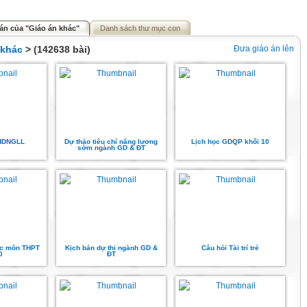
án của "Giáo án khác"
Danh sách thư mục con
 khác
> (142638 bài)
Đưa giáo án lên
HDNGLL
Dự thảo tiêu chí nâng lương
Lịch học GDQP khối 10
sớm ngành GD & ĐT
ác môn THPT
Kịch bản dự thi ngành GD &
Câu hỏi Tài trí trẻ
0
ĐT