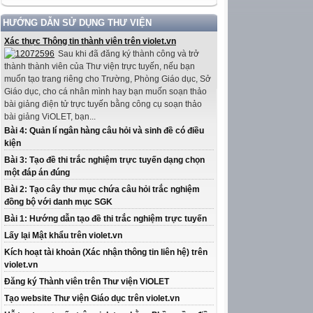
HƯỚNG DẪN SỬ DỤNG THƯ VIỆN
Xác thực Thông tin thành viên trên violet.vn
Sau khi đã đăng ký thành công và trở
thành thành viên của Thư viện trực tuyến, nếu bạn
muốn tạo trang riêng cho Trường, Phòng Giáo dục, Sở
Giáo dục, cho cá nhân mình hay bạn muốn soạn thảo
bài giảng điện tử trực tuyến bằng công cụ soạn thảo
bài giảng ViOLET, bạn...
Bài 4: Quản lí ngân hàng câu hỏi và sinh đề có điều
kiện
Bài 3: Tạo đề thi trắc nghiệm trực tuyến dạng chọn
một đáp án đúng
Bài 2: Tạo cây thư mục chứa câu hỏi trắc nghiệm
đồng bộ với danh mục SGK
Bài 1: Hướng dẫn tạo đề thi trắc nghiệm trực tuyến
Lấy lại Mật khẩu trên violet.vn
Kích hoạt tài khoản (Xác nhận thông tin liên hệ) trên
violet.vn
Đăng ký Thành viên trên Thư viện ViOLET
Tạo website Thư viện Giáo dục trên violet.vn