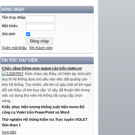
ĐĂNG NHẬP
Tên truy nhập
Mật khẩu
Ghi nhớ
Quên mật khẩu
ĐK thành viên
TIN TỨC THƯ VIỆN
Chức năng Dừng xem quảng cáo trên violet.vn
Kính chào các thầy, cô! Hiện tại, kinh phí
duy trì hệ thống dựa chủ yếu vào việc đặt quảng cáo
trên hệ thống. Tuy nhiên, đôi khi có gây một số trở ngại
đối với thầy, cô khi truy cập. Vì vậy, để thuận tiện trong
việc sử dụng thư viện hệ thống đã cung cấp chức
năng...
Khắc phục hiện tượng không xuất hiện menu Bộ
công cụ Violet trên PowerPoint và Word
Thử nghiệm Hệ thống Kiểm tra Trực tuyến ViOLET
Giai đoạn 1
Xem tiếp