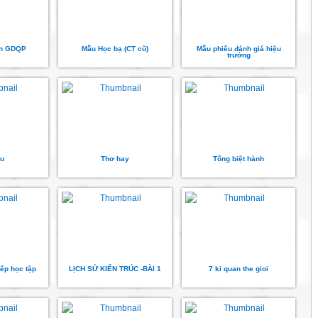
ch GDQP
Mẫu Học bạ (CT cũ)
Mẫu phiếu đánh giá hiệu
trưởng
u
Thơ hay
Tống biệt hành
ếp học tập
LỊCH SỬ KIẾN TRÚC -BÀI 1
7 ki quan the gioi