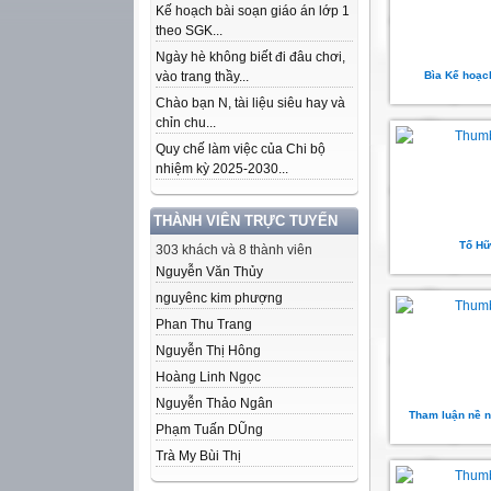
Kế hoạch bài soạn giáo án lớp 1
theo SGK...
Ngày hè không biết đi đâu chơi,
vào trang thầy...
Bìa Kế hoạ
Chào bạn N, tài liệu siêu hay và
chỉn chu...
Quy chế làm việc của Chi bộ
nhiệm kỳ 2025-2030...
THÀNH VIÊN TRỰC TUYẾN
Tố Hữ
303 khách và 8 thành viên
Nguyễn Văn Thủy
nguyênc kim phượng
Phan Thu Trang
Nguyễn Thị Hông
Hoàng Linh Ngọc
Nguyễn Thảo Ngân
Tham luận nề n
Phạm Tuấn DŨng
Trà My Bùi Thị