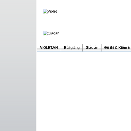
ViOLET.VN
Bài giảng
Giáo án
Đề thi & Kiểm t