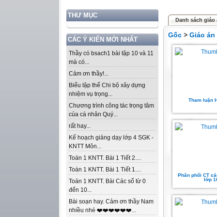
THƯ MỤC
Danh sách giáo 
Gốc
>
Giáo án
CÁC Ý KIẾN MỚI NHẤT
Thầy có bsach1 bài tập 10 và 11
mà có...
Cảm ơn thầy!...
Biểu tập thể Chi bộ xây dựng
nhiệm vụ trọng...
Tham luận 
Chương trình công tác trọng tâm
của cá nhân Quý...
rất hay...
Kế hoạch giảng dạy lớp 4 SGK -
KNTT Môn...
Toán 1 KNTT. Bài 1 Tiết 2....
Toán 1 KNTT. Bài 1 Tiết 1....
Phân phối CT c
lớp 1
Toán 1 KNTT. Bài Các số từ 0
đến 10...
Bài soạn hay. Cảm ơn thầy Nam
nhiều nhé ❤️❤️❤️❤️❤️❤️...