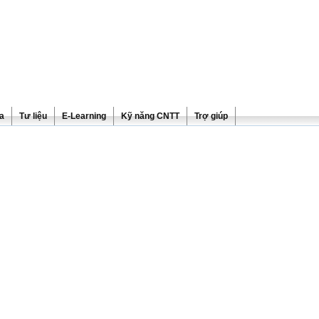
ra
Tư liệu
E-Learning
Kỹ năng CNTT
Trợ giúp