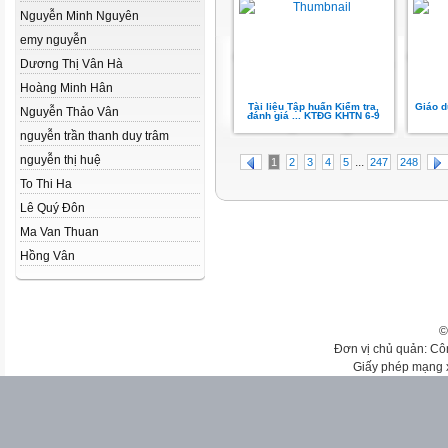
Nguyễn Minh Nguyên
emy nguyễn
Dương Thị Vân Hà
Hoàng Minh Hân
Tài liệu Tập huấn Kiểm tra,
Giáo d
Nguyễn Thảo Vân
đánh giá ... KTĐG KHTN 6-9
nguyễn trần thanh duy trâm
nguyễn thị huệ
...
1
2
3
4
5
247
248
To Thi Ha
Lê Quý Đôn
Ma Van Thuan
Hồng Vân
©
Đơn vị chủ quản: Cô
Giấy phép mạng 