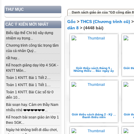
THƯ MỤC
Danh sách giáo án của "GD công dân 8
Gốc
>
THCS (Chương trình cũ)
CÁC Ý KIẾN MỚI NHẤT
dân 8
> (4448 bài)
Biểu tập thể Chi bộ xây dựng
nhiệm vụ trọng...
Chương trình công tác trọng tâm
của cá nhân Quý...
rất hay...
Kế hoạch giảng dạy lớp 4 SGK -
Giới thiệu sách tháng 5 -
Giới th
KNTT Môn...
Những thiếu ... Bác ngày ấy
Toán 1 KNTT. Bài 1 Tiết 2....
Toán 1 KNTT. Bài 1 Tiết 1....
Toán 1 KNTT. Bài Các số từ 0
đến 10...
Bài soạn hay. Cảm ơn thầy Nam
nhiều nhé ❤️❤️❤️❤️❤️❤️...
Giới thiệu sách tháng 2 - Kỹ ...
Giới t
Kế hoạch bài soạn giáo án lớp 1
thanh thiếu niên
theo SGK...
Ngày hè không biết đi đâu chơi,