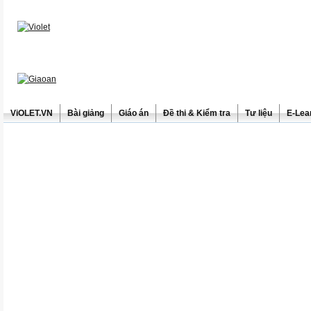
ViOLET.VN
Bài giảng
Giáo án
Đề thi & Kiểm tra
Tư liệu
E-Lea