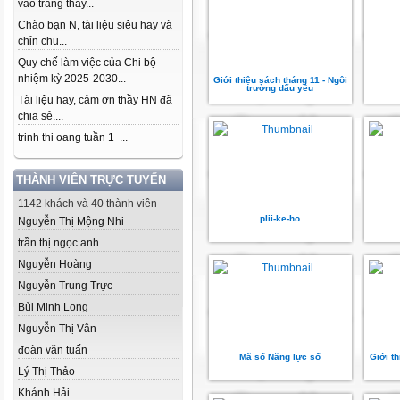
vào trang thầy...
Chào bạn N, tài liệu siêu hay và
chỉn chu...
Quy chế làm việc của Chi bộ
nhiệm kỳ 2025-2030...
Giới thiệu sách tháng 11 - Ngôi
trường dấu yêu
Tài liệu hay, cảm ơn thầy HN đã
chia sẻ....
trinh thi oang tuần 1 ...
THÀNH VIÊN TRỰC TUYẾN
1142 khách và 40 thành viên
plii-ke-ho
Nguyễn Thị Mộng Nhi
trần thị ngọc anh
Nguyễn Hoàng
Nguyễn Trung Trực
Bùi Minh Long
Nguyễn Thị Vân
đoàn văn tuấn
Mã số Năng lực số
Giới t
Lý Thị Thảo
Khánh Hải