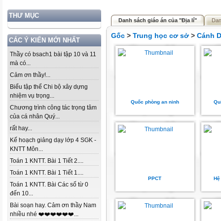
THƯ MỤC
Danh sách giáo án của "Địa lí"
Dan
Gốc
>
Trung học cơ sở
>
Cánh D
CÁC Ý KIẾN MỚI NHẤT
Thầy có bsach1 bài tập 10 và 11
mà có...
Cảm ơn thầy!...
Biểu tập thể Chi bộ xây dựng
nhiệm vụ trọng...
Quốc phòng an ninh
Qu
Chương trình công tác trọng tâm
của cá nhân Quý...
rất hay...
Kế hoạch giảng dạy lớp 4 SGK -
KNTT Môn...
Toán 1 KNTT. Bài 1 Tiết 2....
Toán 1 KNTT. Bài 1 Tiết 1....
PPCT
Hệ 
Toán 1 KNTT. Bài Các số từ 0
đến 10...
Bài soạn hay. Cảm ơn thầy Nam
nhiều nhé ❤️❤️❤️❤️❤️❤️...