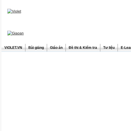
ViOLET.VN
Bài giảng
Giáo án
Đề thi & Kiểm tra
Tư liệu
E-Lea