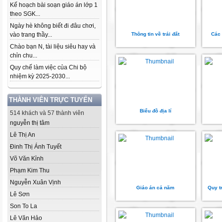
Kế hoạch bài soạn giáo án lớp 1
theo SGK...
Ngày hè không biết đi đâu chơi,
vào trang thầy...
Thông tin về trái đất
Các 
Chào bạn N, tài liệu siêu hay và
chỉn chu...
Quy chế làm việc của Chi bộ
nhiệm kỳ 2025-2030...
THÀNH VIÊN TRỰC TUYẾN
Biểu đồ địa lí
514 khách và 57 thành viên
nguyễn thị tâm
Lê Thị An
Đinh Thị Ánh Tuyết
Võ Văn Kỉnh
Phạm Kim Thu
Nguyễn Xuân Vịnh
Giáo án cả năm
Quy t
Lê Sơn
Son To La
Lê Văn Hảo