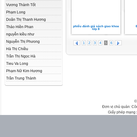
Vương Thành Tốt
Phạm Long
Doãn Thị Thanh Hương
phiếu đánh giá sách giao khoa
Thảo Hiền Phan
lớp 8
nguyễn kiều như
Nguyễn Thị Phưong
1
2
3
4
5
6
Hà Thị Chiều
Trần Thị Ngọc Hà
Tieu Va Long
Phạm Nữ Kim Hương
Trần Trung Thành
©
Đơn vị chủ quản: Cô
Giấy phép mạng 