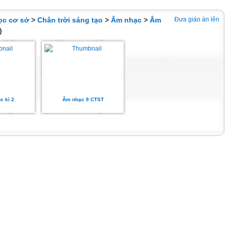
ọc cơ sở
>
Chân trời sáng tạo
>
Âm nhạc
>
Âm
Đưa giáo án lên
)
c kì 2
Âm nhạc 9 CTST