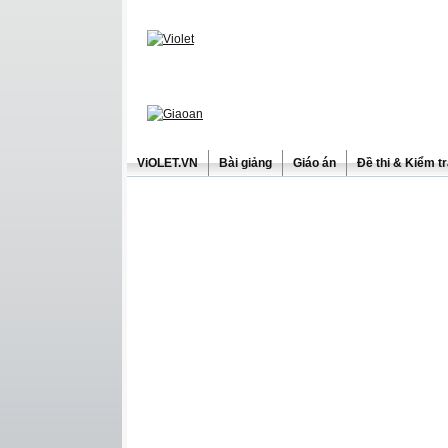
ViOLET.VN
Bài giảng
Giáo án
Đề thi & Kiểm t