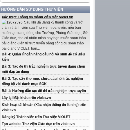
HƯỚNG DẪN SỬ DỤNG THƯ VIỆN
Xác thực Thông tin thành viên trên violet.vn
Sau khi đã đăng ký thành công và trở
thành thành viên của Thư viện trực tuyến, nếu bạn
muốn tạo trang riêng cho Trường, Phòng Giáo dục, Sở
Giáo dục, cho cá nhân mình hay bạn muốn soạn thảo
bài giảng điện tử trực tuyến bằng công cụ soạn thảo
bài giảng ViOLET, bạn...
Bài 4: Quản lí ngân hàng câu hỏi và sinh đề có điều
kiện
Bài 3: Tạo đề thi trắc nghiệm trực tuyến dạng chọn
một đáp án đúng
Bài 2: Tạo cây thư mục chứa câu hỏi trắc nghiệm
đồng bộ với danh mục SGK
Bài 1: Hướng dẫn tạo đề thi trắc nghiệm trực tuyến
Lấy lại Mật khẩu trên violet.vn
Kích hoạt tài khoản (Xác nhận thông tin liên hệ) trên
violet.vn
Đăng ký Thành viên trên Thư viện ViOLET
Tạo website Thư viện Giáo dục trên violet.vn