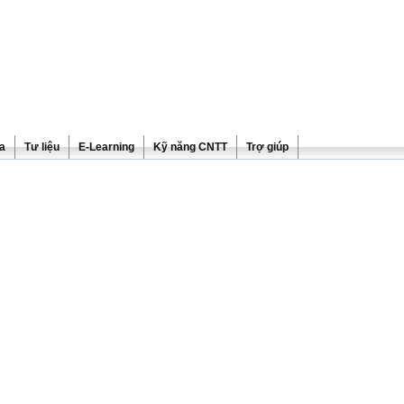
ra
Tư liệu
E-Learning
Kỹ năng CNTT
Trợ giúp