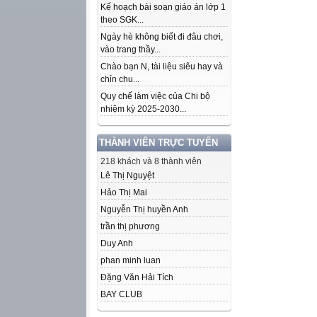
Kế hoạch bài soạn giáo án lớp 1
theo SGK...
Ngày hè không biết đi đâu chơi,
vào trang thầy...
Chào bạn N, tài liệu siêu hay và
chỉn chu...
Quy chế làm việc của Chi bộ
nhiệm kỳ 2025-2030...
THÀNH VIÊN TRỰC TUYẾN
218 khách và 8 thành viên
Lê Thị Nguyệt
Hảo Thị Mai
Nguyễn Thị huyền Anh
trần thị phương
Duy Anh
phan minh luan
Đặng Văn Hải Tích
BAY CLUB