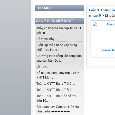
THƯ MỤC
Gốc
>
Trung h
nhạc 9
> (2 bài
CÁC Ý KIẾN MỚI NHẤT
Thầy có bsach1 bài tập 10 và 11
mà có...
Cảm ơn thầy!...
Biểu tập thể Chi bộ xây dựng
nhiệm vụ trọng...
Giáo án họ
Chương trình công tác trọng tâm
của cá nhân Quý...
rất hay...
Kế hoạch giảng dạy lớp 4 SGK -
KNTT Môn...
Toán 1 KNTT. Bài 1 Tiết 2....
Toán 1 KNTT. Bài 1 Tiết 1....
Toán 1 KNTT. Bài Các số từ 0
đến 10...
Bài soạn hay. Cảm ơn thầy Nam
nhiều nhé ❤️❤️❤️❤️❤️❤️...