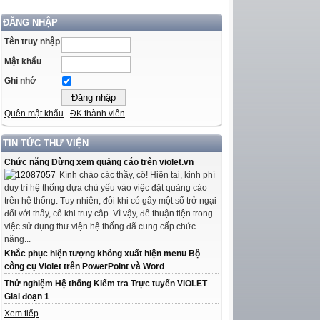
ĐĂNG NHẬP
Tên truy nhập
Mật khẩu
Ghi nhớ
Quên mật khẩu
ĐK thành viên
TIN TỨC THƯ VIỆN
Chức năng Dừng xem quảng cáo trên violet.vn
Kính chào các thầy, cô! Hiện tại, kinh phí
duy trì hệ thống dựa chủ yếu vào việc đặt quảng cáo
trên hệ thống. Tuy nhiên, đôi khi có gây một số trở ngại
đối với thầy, cô khi truy cập. Vì vậy, để thuận tiện trong
việc sử dụng thư viện hệ thống đã cung cấp chức
năng...
Khắc phục hiện tượng không xuất hiện menu Bộ
công cụ Violet trên PowerPoint và Word
Thử nghiệm Hệ thống Kiểm tra Trực tuyến ViOLET
Giai đoạn 1
Xem tiếp