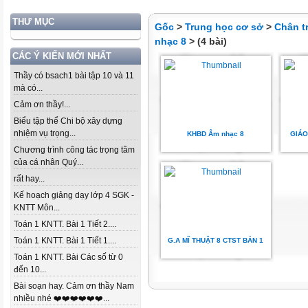
THƯ MỤC
Gốc
>
Trung học cơ sở
>
Chân t
nhạc 8
> (4 bài)
CÁC Ý KIẾN MỚI NHẤT
Thầy có bsach1 bài tập 10 và 11
mà có...
Cảm ơn thầy!...
Biểu tập thể Chi bộ xây dựng
nhiệm vụ trọng...
KHBD Âm nhạc 8
GIÁO
Chương trình công tác trọng tâm
của cá nhân Quý...
rất hay...
Kế hoạch giảng dạy lớp 4 SGK -
KNTT Môn...
Toán 1 KNTT. Bài 1 Tiết 2....
Toán 1 KNTT. Bài 1 Tiết 1....
G.A MĨ THUẬT 8 CTST BẢN 1
Toán 1 KNTT. Bài Các số từ 0
đến 10...
Bài soạn hay. Cảm ơn thầy Nam
nhiều nhé ❤️❤️❤️❤️❤️❤️...