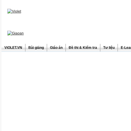
ViOLET.VN
Bài giảng
Giáo án
Đề thi & Kiểm tra
Tư liệu
E-Lea